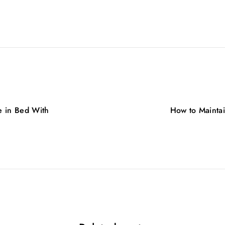
e in Bed With
How to Maintai