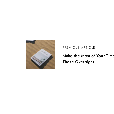
P
PREVIOUS ARTICLE
Make the Most of Your Tim
o
These Overnight
s
t
n
a