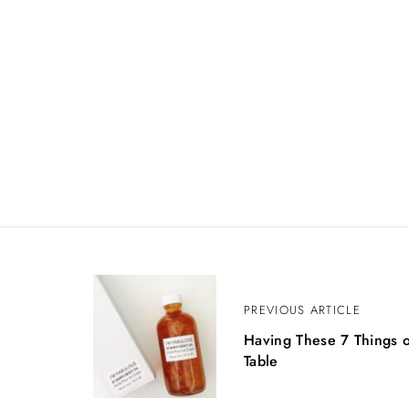
P
PREVIOUS ARTICLE
Having These 7 Things 
o
Table
s